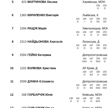
5
423
МАРТИНОВА Оксана
Харкiвська, МОН
150
153
O
O
6
1383
КИРИЛЕНКО Викторія
Львiвська, К
141
144
147
150
153
O
—
O
XO
XO
7
1594
РАЩУК Марія
Хмельницька, МО
141
144
147
150
153
O
O
O
O
XXO
8
1513
НАЙДЬОНОВА Анатасія
Луганська, Д
141
144
147
150
153
O
O
O
XO
XO
9
2504
ГЕЙКО Катерина
Дніпропетровська
144
147
150
153
XXO
O
XXO
O
10
1102
ВОЛКОВА Христина
АР Крим, Д
144
147
150
153
O
XO
O
XXX
11
2509
ДУНІНА Єлізавета
Дніпропетровська
141
144
147
150
153
O
O
XO
XXO
XXX
12
168
ГАРБАРЧУК Юлія
Київська, МОН
138
141
144
147
150
O
O
O
O
XXX