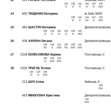
12
169
ГАРБАРЧУК Ольга
Київська, МОН
135
138
141
144
147
150
O
O
O
O
O
XXX
14
850
ТИЩЕНКО Катерина
м. Київ, МОН
138
141
144
147
150
O
O
XO
O
XXX
15
483
ШАСТУН Катерина
Дніпропетровська
126
129
132
135
138
141
O
O
O
O
O
XXX
16
438
ХАРЛАН Оксана
Дніпропетровська
126
129
132
135
138
141
XO
O
XXO
XO
XXO
XXX
17
2328
КОЛЕСНІКОВА Карина
Полтавська, С
126
129
132
O
XXO
XXX
18
2326
ТРИГУБ Тетяна
Полтавська, С
120
123
126
O
O
XXX
213
ШУХ Аліна
Київська, К
150
XXX
463
МІНІХУЗІНА Кристина
Дніпропетровська
144
XXX