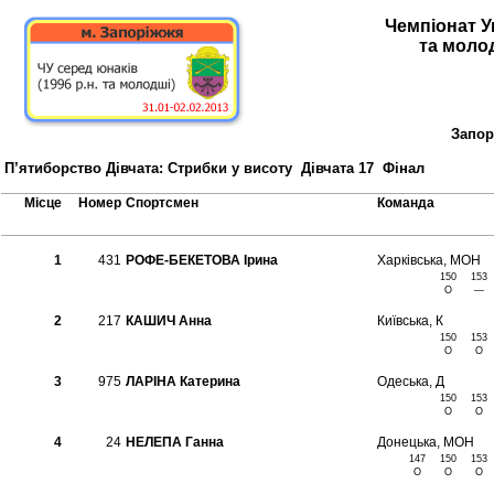
Чемпіонат Ук
та моло
Запор
П’ятиборство Дівчата: Стрибки у висоту Дівчата 17 Фінал
Місце
Номер
Спортсмен
Команда
1
431
РОФЕ-БЕКЕТОВА Ірина
Харкiвська, МОН
150
153
O
—
2
217
КАШИЧ Анна
Київська, К
150
153
O
O
3
975
ЛАРІНА Катерина
Одеська, Д
150
153
O
O
4
24
НЕЛЕПА Ганна
Донецька, МОН
147
150
153
O
O
O