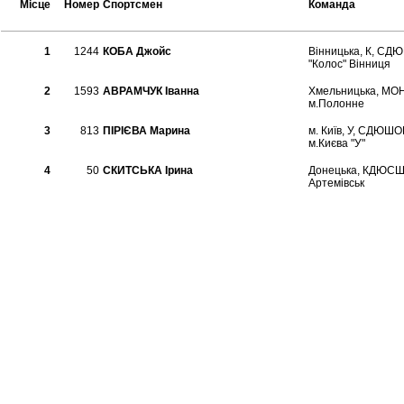
Місце
Номер
Спортсмен
Команда
1
1244
КОБА Джойс
Вінницька, К, С
"Колос" Вінниця
2
1593
АВРАМЧУК Іванна
Хмельницька, МО
м.Полонне
3
813
ПІРІЄВА Марина
м. Київ, У, СДЮШО
м.Києва "У"
4
50
СКИТСЬКА Ірина
Донецька, КДЮСШ
Артемівськ