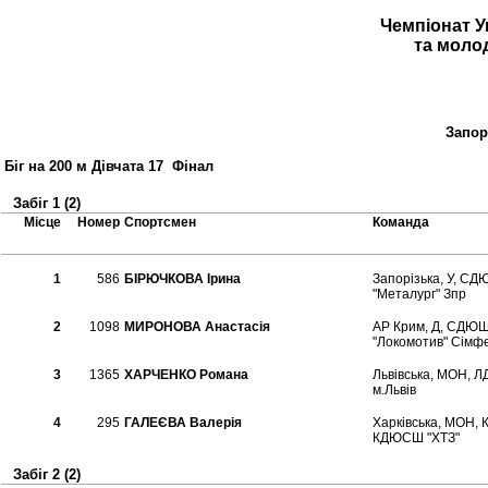
Чемпіонат Ук
та моло
Запор
Біг на 200 м Дівчата 17 Фінал
Забіг 1 (2)
Місце
Номер
Спортсмен
Команда
1
586
БІРЮЧКОВА Ірина
Запорiзька, У, С
"Металург" Зпр
2
1098
МИРОНОВА Анастасія
АР Крим, Д, СДЮ
"Локомотив" Сімф
3
1365
ХАРЧЕНКО Романа
Львiвська, МОН, 
м.Львів
4
295
ГАЛЕЄВА Валерія
Харкiвська, МОН, 
КДЮСШ "ХТЗ"
Забіг 2 (2)