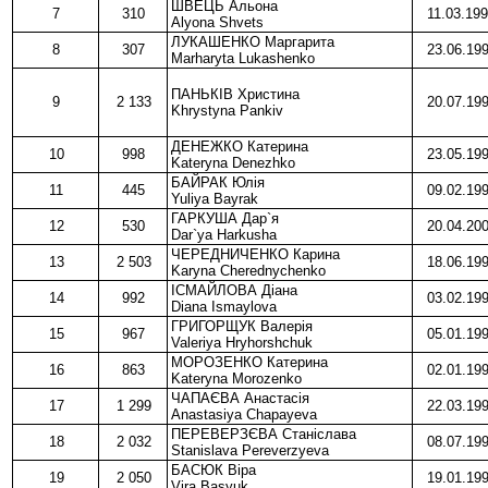
ШВЕЦЬ Альона
7
310
11.03.19
Alyona Shvets
ЛУКАШЕНКО Маргарита
8
307
23.06.19
Marharyta Lukashenko
ПАНЬКІВ Христина
9
2 133
20.07.19
Khrystyna Pankiv
ДЕНЕЖКО Катерина
10
998
23.05.19
Kateryna Denezhko
БАЙРАК Юлія
11
445
09.02.19
Yuliya Bayrak
ГАРКУША Дар`я
12
530
20.04.20
Dar`ya Harkusha
ЧЕРЕДНИЧЕНКО Карина
13
2 503
18.06.19
Karyna Cherednychenko
ІСМАЙЛОВА Діана
14
992
03.02.19
Diana Ismaylova
ГРИГОРЩУК Валерія
15
967
05.01.19
Valeriya Hryhorshchuk
МОРОЗЕНКО Катерина
16
863
02.01.19
Kateryna Morozenko
ЧАПАЄВА Анастасія
17
1 299
22.03.19
Anastasiya Chapayeva
ПЕРЕВЕРЗЄВА Станіслава
18
2 032
08.07.19
Stanislava Pereverzyeva
БАСЮК Віра
19
2 050
19.01.19
Vira Basyuk