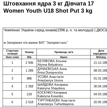
Штовхання ядра 3 кг Дівчата 17
Women Youth U18 Shot Put 3 kg
Чемпіонат України серед юнаків(1996 р. н. та молодші) ( Д
м.Запоріжжя л/а манеж ВАТ "Запоріжсталь"
Стартова
Дата
Номер
Прізвище, ім'я
позиція
народжен
Start order
Bib
Name
Bithday
БЕЛЯКОВА Альона
1
2 506
21.12.19
Alyona Belyakova
ДУНАЄВСЬКА Анна
2
1 289
08.03.19
Anna Dunayevska
УСОВА Анастасія
3
986
01.01.19
Anastasiya Usova
ШАЙДОВА Катерина
4
2 358
30.04.19
Kateryna Shaydova
КОСЕНКО Катерина
5
218
04.03.19
Kateryna Kosenko
ТУРГУНБАЄВА Анастасія
6
2 518
20.05.19
Anastasiya Turhunbayeva