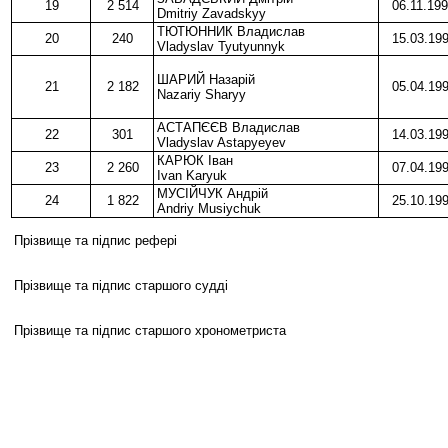
19
2 514
06.11.19
Dmitriy Zavadskyy
ТЮТЮННИК Владислав
20
240
15.03.19
Vladyslav Tyutyunnyk
ШАРИЙ Назарій
21
2 182
05.04.19
Nazariy Sharyy
АСТАПЄЄВ Владислав
22
301
14.03.19
Vladyslav Astapyeyev
КАРЮК Іван
23
2 260
07.04.19
Ivan Karyuk
МУСІЙЧУК Андрій
24
1 822
25.10.19
Andriy Musiychuk
Прізвище та підпис рефері
Прізвище та підпис старшого судді
Прізвище та підпис старшого хронометриста