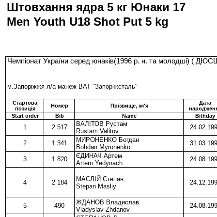
Штовхання ядра 5 кг Юнаки 17
Men Youth U18 Shot Put 5 kg
Чемпіонат України серед юнаків(1996 р. н. та молодші) ( Д
м.Запоріжжя л/а манеж ВАТ "Запоріжсталь"
Стартова
Дата
Номер
Прізвище, ім'я
позиція
народжен
Start order
Bib
Name
Bithday
ВАЛІТОВ Рустам
1
2 517
24.02.19
Rustam Valitov
МИРОНЕНКО Богдан
2
1 341
31.03.19
Bohdan Myronenko
ЄДИНАЧ Артем
3
1 820
24.08.19
Artem Yedynach
МАСЛІЙ Степан
4
2 184
24.12.19
Stepan Masliy
ЖДАНОВ Владислав
5
490
24.08.19
Vladyslav Zhdanov