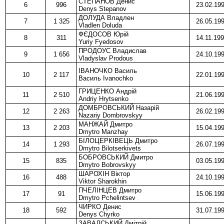
СТЕПАНОВ Денис
6
996
23.02.19
Denys Stepanov
ДОЛУДА Владлен
7
1 325
26.05.19
Vladlen Doluda
ФЄДОСОВ Юрій
8
311
14.11.19
Yuriy Fyedosov
ПРОДОУС Владислав
9
1 656
24.10.19
Vladyslav Prodous
ІВАНОЧКО Василь
10
2 117
22.01.19
Василь Ivanochko
ГРИЦЕНКО Андрій
11
2 510
21.06.19
Andriy Hrytsenko
ДОМБРОВСЬКИЙ Назарій
12
2 263
26.02.19
Nazariy Dombrovskyy
МАНЖАЙ Дмитро
13
2 203
15.04.19
Dmytro Manzhay
БІЛОЦЕРКІВЕЦЬ Дмитро
14
1 293
26.07.19
Dmytro Bilotserkivets
БОБРОВСЬКИЙ Дмитро
15
835
03.05.19
Dmytro Bobrovskyy
ШАРОХІН Віктор
16
488
24.10.19
Viktor Sharokhin
ПЧЕЛІНЦЕВ Дмитро
17
91
15.06.19
Dmytro Pchelintsev
ЧИРКО Денис
18
592
31.07.19
Denys Chyrko
ЗАВАДСЬКИЙ Дмітрій