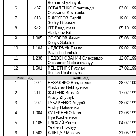
Roman Khyzhnyak
6
437
КОВАЛЕНКО Олександр
03.01.19
Oleksandr Kovalenko
7
613
БІЛОУСОВ Сергій
19.01.19
Serhiy Bilousov
8
942
КІТ Владислав
05.10.19
Vladyslav Kit
9
1 005
СОКОЛОВ Денис
05.08.19
Denys Sokolov
10
1 104
ФЕДОРЧУК Павло
09.02.19
Pavlo Fedorchuk
11
1 238
НЕДОСНОВАНИЙ Олександр
12.07.19
Oleksandr Nedosnovanyy
12
1 501
РЕШЕТНЯК Руслан
27.02.19
Ruslan Reshetnyak
Heat : 2(2)
Забіг: 2(2)
1
202
НЕХАЄНКО Владислав
28.07.19
Vladyslav Nekhayenko
2
211
ЖИТНИК Віталій
17.07.19
Vitaliy Zhytnyk
3
292
ГУБАРЕНКО Андрій
28.02.19
Andriy Hubarenko
4
1 004
КУЧЕРЕНКО Ілля
02.08.19
Illya Kucherenko
5
1 105
ПЛОХИЙ Євген
04.07.19
Yevhen Plokhyy
6
1 502
КЛІВЦУР Максим
31.05.19