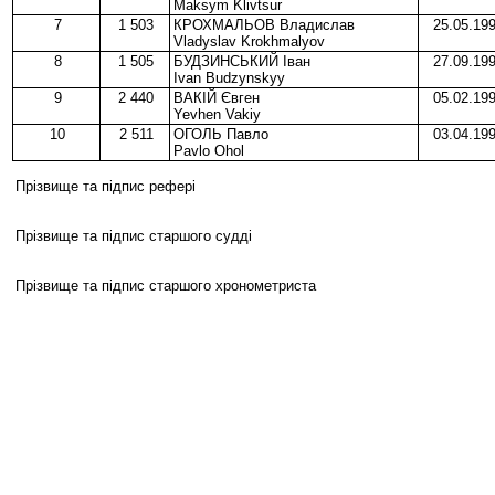
Maksym Klivtsur
7
1 503
КРОХМАЛЬОВ Владислав
25.05.19
Vladyslav Krokhmalyov
8
1 505
БУДЗИНСЬКИЙ Іван
27.09.19
Ivan Budzynskyy
9
2 440
ВАКІЙ Євген
05.02.19
Yevhen Vakiy
10
2 511
ОГОЛЬ Павло
03.04.19
Pavlo Ohol
Прізвище та підпис рефері
Прізвище та підпис старшого судді
Прізвище та підпис старшого хронометриста