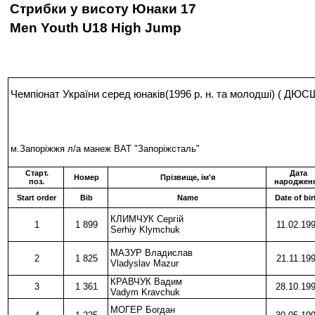
Стрибки у висоту Юнаки 17
Men Youth U18 High Jump
Чемпіонат України серед юнаків(1996 р. н. та молодші) ( Д
м.Запоріжжя л/а манеж ВАТ "Запоріжсталь"
Старт.
Дата
Номер
Прізвище, ім'я
поз.
народжен
Start order
Bib
Name
Date of bir
КЛИМЧУК Сергій
1
1 899
11.02.19
Serhiy Klymchuk
МАЗУР Владислав
2
1 825
21.11.19
Vladyslav Mazur
КРАВЧУК Вадим
3
1 361
28.10.19
Vadym Kravchuk
МОГЕР Богдан