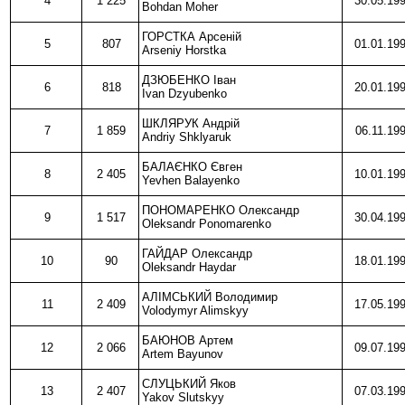
4
1 225
30.05.19
Bohdan Moher
ГОРСТКА Арсеній
5
807
01.01.19
Arseniy Horstka
ДЗЮБЕНКО Іван
6
818
20.01.19
Ivan Dzyubenko
ШКЛЯРУК Андрій
7
1 859
06.11.19
Andriy Shklyaruk
БАЛАЄНКО Євген
8
2 405
10.01.19
Yevhen Balayenko
ПОНОМАРЕНКО Олександр
9
1 517
30.04.19
Oleksandr Ponomarenko
ГАЙДАР Олександр
10
90
18.01.19
Oleksandr Haydar
АЛІМСЬКИЙ Володимир
11
2 409
17.05.19
Volodymyr Alimskyy
БАЮНОВ Артем
12
2 066
09.07.19
Artem Bayunov
СЛУЦЬКИЙ Яков
13
2 407
07.03.19
Yakov Slutskyy