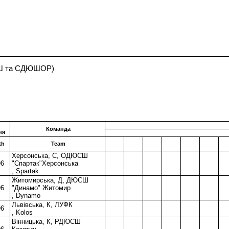
ЮСШ та СДЮШОР)
Команда
ня
th
Team
Херсонська, С, ОДЮСШ
96
"Спартак"Херсонська
, Spartak
Житомирська, Д, ДЮСШ
96
"Динамо" Житомир
, Dynamo
Львiвська, К, ЛУФК
96
, Kolos
Вінницька, К, РДЮСШ