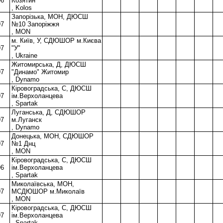
96
Козятин
, Kolos
Запорiзька, МОН, ДЮСШ
97
№10 Запоріжжя
, MON
м. Київ, У, СДЮШОР м.Києва
97
"У"
, Ukraine
Житомирська, Д, ДЮСШ
97
"Динамо" Житомир
, Dynamo
Кіровоградська, С, ДЮСШ
97
ім.Верхоланцева
, Spartak
Луганська, Д, СДЮШОР
97
м.Луганск
, Dynamo
Донецька, МОН, СДЮШОР
97
№1 Днц
, MON
Кіровоградська, С, ДЮСШ
96
ім.Верхоланцева
, Spartak
Миколаївська, МОН,
97
МСДЮШОР м.Миколаїв
, MON
Кіровоградська, С, ДЮСШ
97
ім.Верхоланцева
, Spartak