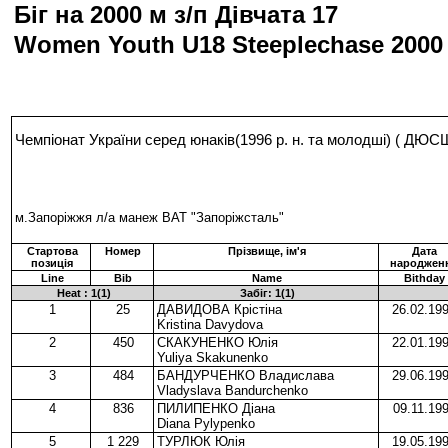
Біг на 2000 м з/п Дівчата 17
Women Youth U18 Steeplechase 2000
Чемпіонат України серед юнаків(1996 р. н. та молодші) ( Д
м.Запоріжжя л/а манеж ВАТ "Запоріжсталь"
Стартова
Номер
Прізвище, ім'я
Дата
позиція
народжен
Line
Bib
Name
Bithday
Heat : 1(1)
Забіг: 1(1)
1
25
ДАВИДОВА Крістіна
26.02.19
Kristina Davydova
2
450
СКАКУНЕНКО Юлія
22.01.19
Yuliya Skakunenko
3
484
БАНДУРЧЕНКО Владислава
29.06.19
Vladyslava Bandurchenko
4
836
ПИЛИПЕНКО Діана
09.11.19
Diana Pylypenko
5
1 229
ТУРЛЮК Юлія
19.05.19