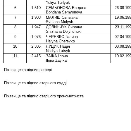
Yuliya Turlyuk
6
1 510
СЕМЬОНОВА Богдана
26.08.19
Bohdana Semyonova
7
1 903
МАЛИШ Світлана
19.06.19
Svitlana Malysh
8
1 947
ДОЛИНЧУК Сніжана
23.11.19
Snizhana Dolynchuk
9
1 976
ЧЕРЕВКО Галина
02.04.19
Halyna Cherevko
10
2 305
ЛУЦИК Надія
08.08.19
Nadiya Lutsyk
11
2 415
ЗАЇКА Ілона
10.02.19
Ilona Zayika
Прізвище та підпис рефері
Прізвище та підпис старшого судді
Прізвище та підпис старшого хронометриста