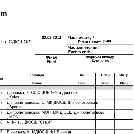
 m
02.02.2013
Час початку /
ЮСШ та СДЮШОР)
Events start: 11:55
Час закінчення/
Events end:
Фінал
Формула виходу
Event draw
Final
Команда
Час
Вітер
Місце
ня
Teame
Time
Wind
Place
97
Донецька, К, СДЮШОР №1 м.Донецьк
, Kolos
97
Дніпропетровська, С, МК ДЮСШ Дніпропетровськ
, Spartak
97
Дніпропетровська, МОН, МК ДЮСШ Дніпропетровськ
, MON
98
м. Київ, , ДЮСШ "Старт"
96
Вінницька, К, МДЮСШ №1 Вінниця