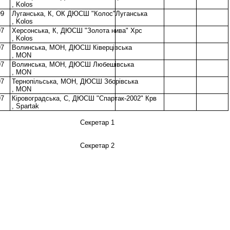
, Kolos
99
Луганська, К, ОК ДЮСШ "Колос"Луганська
, Kolos
97
Херсонська, К, ДЮСШ "Золота нива" Хрс
, Kolos
97
Волинська, МОН, ДЮСШ Ківерцівська
, MON
97
Волинська, МОН, ДЮСШ Любешівська
, MON
97
Тернопiльська, МОН, ДЮСШ Зборівська
, MON
97
Кіровоградська, С, ДЮСШ "Спартак-2002" Крв
, Spartak
Секретар 1
Секретар 2